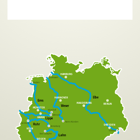
HAMBURG
Cuxhaven
Emden
Elbe
HANNOVER
Ems
MAGDEBURG
BERLIN
Weser
MÜNSTER
Hövelhof
Detmold
HAMM
Lippe
Hann. Münden
Duisburg
Ruhr
DRESDEN
Winterberg
KÖLN
Schöna
Bad Laasphe
Lahn
SIEGEN