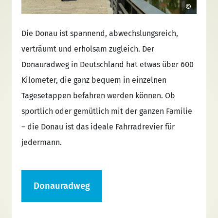
om
Die Donau ist spannend, abwechslungsreich,
Der E
m
verträumt und erholsam zugleich. Der
führt
uf die
Donauradweg in Deutschland hat etwas über 600
die N
Kilometer, die ganz bequem in einzelnen
Metro
Tagesetappen befahren werden können. Ob
Natur
ESCO
sportlich oder gemütlich mit der ganzen Familie
grand
ameln
– die Donau ist das ideale Fahrradrevier für
weite
n bis
jedermann.
sich d
flussa
Donauradweg
E