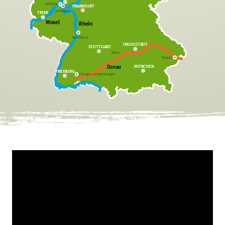
Koblenz
FRANKFURT
Lahnstein
TRIER
Mosel
Rhein
Mannheim
INGOLSTADT
STUTTGART
Aalen
Passau
MÜNCHEN
Donau
FREIBURG
Villingen-Schwenningen