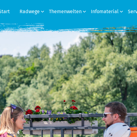
Start
Radwege
Themenwelten
Infomaterial
Ser