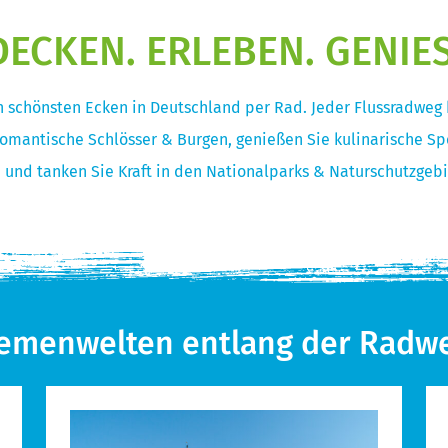
ECKEN. ERLEBEN. GENIE
n schönsten Ecken in Deutschland per Rad. Jeder Flussradweg
 romantische Schlösser & Burgen, genießen Sie kulinarische Spe
und tanken Sie Kraft in den Nationalparks & Naturschutzgebi
emenwelten entlang der Radw